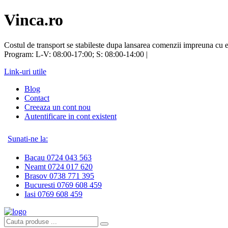
Vinca.ro
Costul de transport se stabileste dupa lansarea comenzii impreuna cu e
Program: L-V: 08:00-17:00; S: 08:00-14:00 |
Link-uri utile
Blog
Contact
Creeaza un cont nou
Autentificare in cont existent
Sunati-ne la:
Bacau 0724 043 563
Neamt 0724 017 620
Brasov 0738 771 395
Bucuresti 0769 608 459
Iasi 0769 608 459