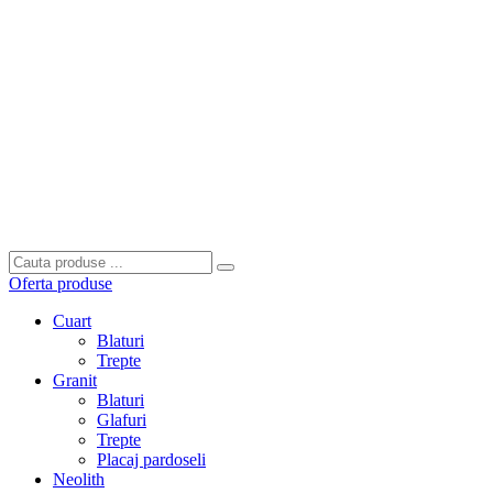
Oferta produse
Cuart
Blaturi
Trepte
Granit
Blaturi
Glafuri
Trepte
Placaj pardoseli
Neolith