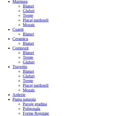
Marmura
Blaturi
Glafuri
Trepte
Placaj pardoseli
Mozaic
Cuartit
Blaturi
Ceramica
Blaturi
Compozit
Blaturi
Trepte
Glafuri
Travertin
Blaturi
Glafuri
Trepte
Placaj pardoseli
Mozaic
Ardezie
Piatra naturala
Pavaje gradina
Poligonala
Forme Regulate