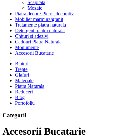
Scapitata
Mozaic
Piatra decor / Pietris decorativ
Mobilier marmura/granit
Tratamente piatra naturala
Detergenti piatra naturala
Chituri si adezivi
Cadouri Piatra Naturala
Monumente
Accesorii Bucatarie
Blaturi
Trepte
Glafuri
Materiale
Piatra Naturala
Reduceri
Blog
Portofoliu
Categorii
Accesorii Bucatarie