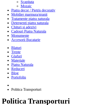
Scapitata
Mozaic
Piatra decor / Pietris decorativ
Mobilier marmura/granit
Tratamente piatra naturala
Detergenti piatra naturala
Chituri si adezivi
Cadouri Piatra Naturala
Monumente
Accesorii Bucatarie
Blaturi
Trepte
Glafuri
Materiale
Piatra Naturala
Reduceri
Blog
Portofoliu
Politica Transporturi
Politica Transporturi