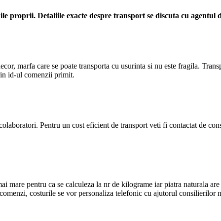
le proprii. Detaliile exacte despre transport se discuta cu agentul
 decor, marfa care se poate transporta cu usurinta si nu este fragila. Tra
rin id-ul comenzii primit.
laboratori. Pentru un cost eficient de transport veti fi contactat de cons
mare pentru ca se calculeza la nr de kilograme iar piatra naturala are in
enzi, costurile se vor personaliza telefonic cu ajutorul consilierilor n