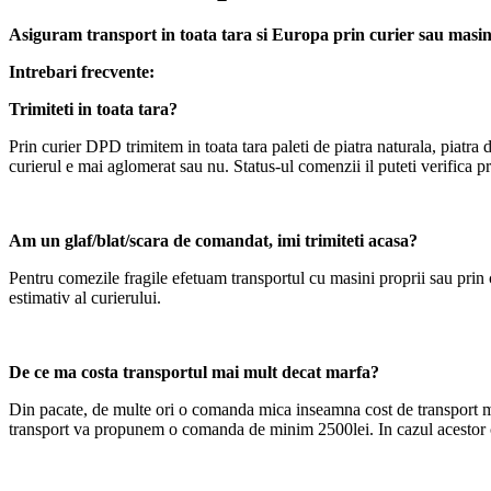
Asiguram transport in toata tara si Europa prin curier sau masini
Intrebari frecvente:
Trimiteti in toata tara?
Prin curier DPD trimitem in toata tara paleti de piatra naturala, piatra
curierul e mai aglomerat sau nu. Status-ul comenzii il puteti verifica p
Am un glaf/blat/scara de comandat, imi trimiteti acasa?
Pentru comezile fragile efetuam transportul cu masini proprii sau prin co
estimativ al curierului.
De ce ma costa transportul mai mult decat marfa?
Din pacate, de multe ori o comanda mica inseamna cost de transport mai 
transport va propunem o comanda de minim 2500lei. In cazul acestor com