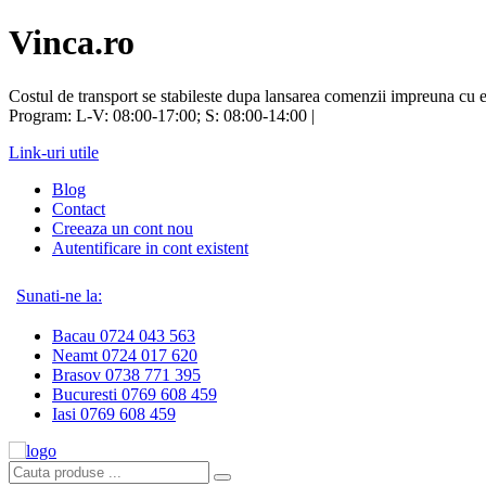
Vinca.ro
Costul de transport se stabileste dupa lansarea comenzii impreuna cu e
Program: L-V: 08:00-17:00; S: 08:00-14:00 |
Link-uri utile
Blog
Contact
Creeaza un cont nou
Autentificare in cont existent
Sunati-ne la:
Bacau 0724 043 563
Neamt 0724 017 620
Brasov 0738 771 395
Bucuresti 0769 608 459
Iasi 0769 608 459