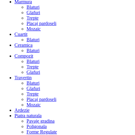
Marmura
Blaturi
Glafuri
Trepte
Placaj pardoseli
Mozaic
Cuartit
Blaturi
Ceramica
Blaturi
Compozit
Blaturi
Trepte
Glafuri
Travertin
Blaturi
Glafuri
Trepte
Placaj pardoseli
Mozaic
Ardezie
Piatra naturala
Pavaje gradina
Poligonala
Forme Regulate