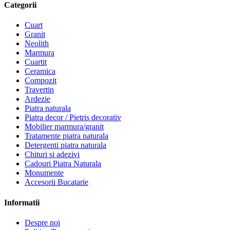
Categorii
Cuart
Granit
Neolith
Marmura
Cuartit
Ceramica
Compozit
Travertin
Ardezie
Piatra naturala
Piatra decor / Pietris decorativ
Mobilier marmura/granit
Tratamente piatra naturala
Detergenti piatra naturala
Chituri si adezivi
Cadouri Piatra Naturala
Monumente
Accesorii Bucatarie
Informatii
Despre noi