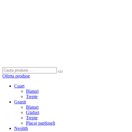
Oferta produse
Cuart
Blaturi
Trepte
Granit
Blaturi
Glafuri
Trepte
Placaj pardoseli
Neolith