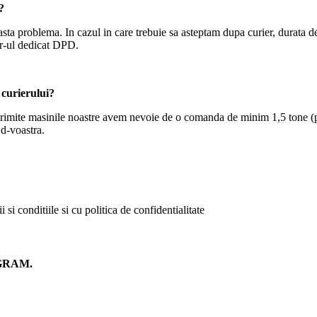
?
a problema. In cazul in care trebuie sa asteptam dupa curier, durata de 
er-ul dedicat DPD.
 curierului?
 trimite masinile noastre avem nevoie de o comanda de minim 1,5 tone (pe
 d-voastra.
i conditiile si cu politica de confidentialitate
EGRAM.