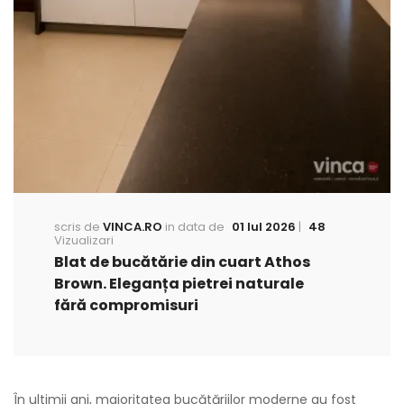
scris de
VINCA.RO
in data de
01 Iul 2026
|
48
Vizualizari
Blat de bucătărie din cuart Athos
Brown. Eleganța pietrei naturale
fără compromisuri
În ultimii ani, majoritatea bucătăriilor moderne au fost