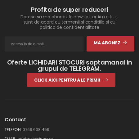
Profita de super reduceri
Doresc sa ma abonez la newsletter.Am citit si
sunt de acord cu termenii si conditiile si cu
politica de confidentialitate
MA ABONEZ
Oferte LICHIDARI STOCURI saptamanal in
grupul de TELEGRAM.
CLICK AICI PENTRU A LE PRIMI!
Contact
TELEFON:
0769 608 459
EMAIL:
contact@vinca.ro