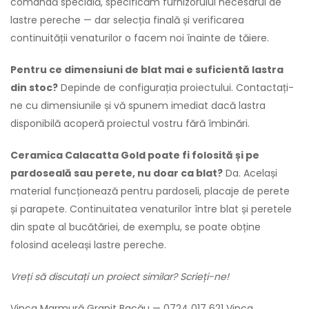
comandă specială, specificăm furnizorului necesarul de
lastre pereche — dar selecția finală și verificarea
continuității venaturilor o facem noi înainte de tăiere.
Pentru ce dimensiuni de blat mai e suficientă lastra
din stoc?
Depinde de configurația proiectului. Contactați-
ne cu dimensiunile și vă spunem imediat dacă lastra
disponibilă acoperă proiectul vostru fără îmbinări.
Ceramica Calacatta Gold poate fi folosită și pe
pardoseală sau perete, nu doar ca blat?
Da. Același
material funcționează pentru pardoseli, placaje de perete
și parapete. Continuitatea venaturilor între blat și peretele
din spate al bucătăriei, de exemplu, se poate obține
folosind aceleași lastre pereche.
Vreți să discutați un proiect similar? Scrieți-ne!
Vinca Marmură Granit Bacău — 0724 017 621 Vinca