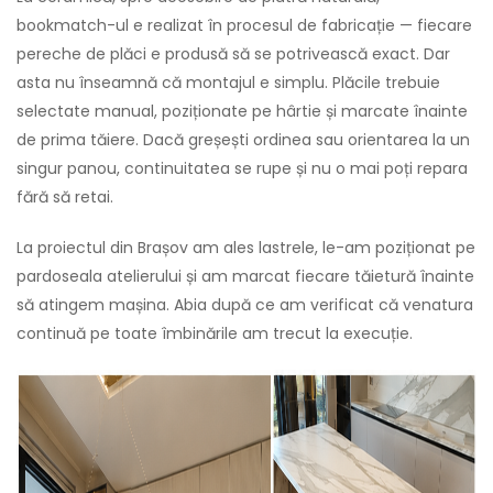
bookmatch-ul e realizat în procesul de fabricație — fiecare
pereche de plăci e produsă să se potrivească exact. Dar
asta nu înseamnă că montajul e simplu. Plăcile trebuie
selectate manual, poziționate pe hârtie și marcate înainte
de prima tăiere. Dacă greșești ordinea sau orientarea la un
singur panou, continuitatea se rupe și nu o mai poți repara
fără să retai.
La proiectul din Brașov am ales lastrele, le-am poziționat pe
pardoseala atelierului și am marcat fiecare tăietură înainte
să atingem mașina. Abia după ce am verificat că venatura
continuă pe toate îmbinările am trecut la execuție.