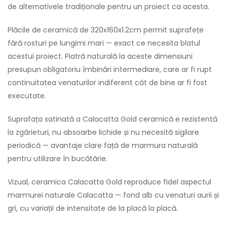
de alternativele tradiționale pentru un proiect ca acesta.
Plăcile de ceramică de 320x160x1.2cm permit suprafețe
fără rosturi pe lungimi mari — exact ce necesita blatul
acestui proiect. Piatră naturală la aceste dimensiuni
presupun obligatoriu îmbinări intermediare, care ar fi rupt
continuitatea venaturilor indiferent cât de bine ar fi fost
executate.
Suprafața satinată a Calacatta Gold ceramică e rezistentă
la zgârieturi, nu absoarbe lichide și nu necesită sigilare
periodică — avantaje clare față de marmura naturală
pentru utilizare în bucătărie.
Vizual, ceramica Calacatta Gold reproduce fidel aspectul
marmurei naturale Calacatta — fond alb cu venaturi aurii și
gri, cu variații de intensitate de la placă la placă.