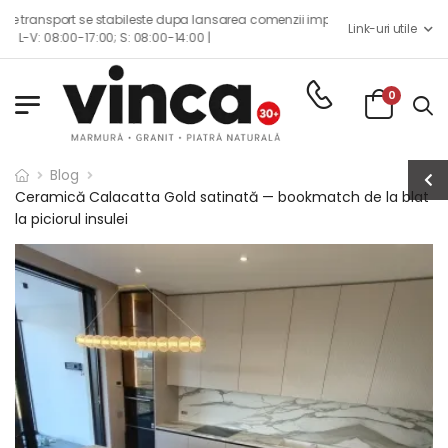
a comenzii impreuna cu echipa de consilieri de vanzari.
Link-uri utile
0
Blog
Ceramică Calacatta Gold satinată — bookmatch de la blat
la piciorul insulei