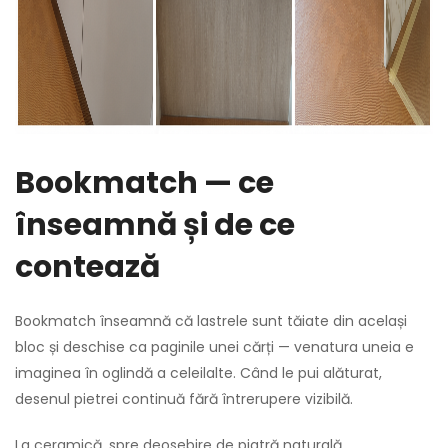
Bookmatch — ce
înseamnă și de ce
contează
Bookmatch înseamnă că lastrele sunt tăiate din același
bloc și deschise ca paginile unei cărți — venatura uneia e
imaginea în oglindă a celeilalte. Când le pui alăturat,
desenul pietrei continuă fără întrerupere vizibilă.
La ceramică, spre deosebire de piatră naturală,