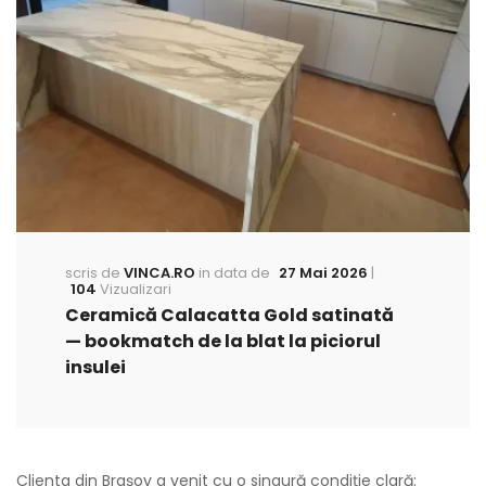
scris de
VINCA.RO
in data de
27 Mai 2026
|
104
Vizualizari
Ceramică Calacatta Gold satinată
— bookmatch de la blat la piciorul
insulei
Clienta din Brașov a venit cu o singură condiție clară: