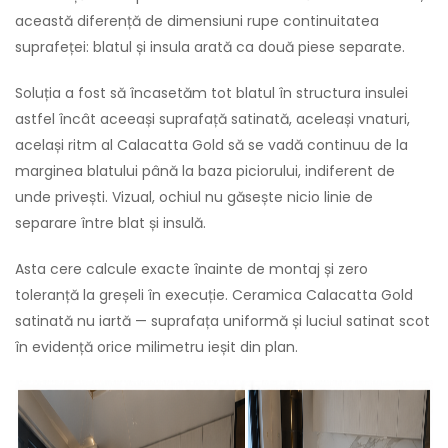
această diferență de dimensiuni rupe continuitatea
suprafeței: blatul și insula arată ca două piese separate.
Soluția a fost să încasetăm tot blatul în structura insulei
astfel încât aceeași suprafață satinată, aceleași vnaturi,
același ritm al Calacatta Gold să se vadă continuu de la
marginea blatului până la baza piciorului, indiferent de
unde privești. Vizual, ochiul nu găsește nicio linie de
separare între blat și insulă.
Asta cere calcule exacte înainte de montaj și zero
toleranță la greșeli în execuție. Ceramica Calacatta Gold
satinată nu iartă — suprafața uniformă și luciul satinat scot
în evidență orice milimetru ieșit din plan.