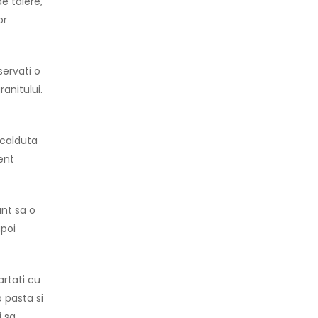
de taiere,
or
servati o
anitului.
 calduta
ent
ant sa o
apoi
artati cu
 pasta si
i sa