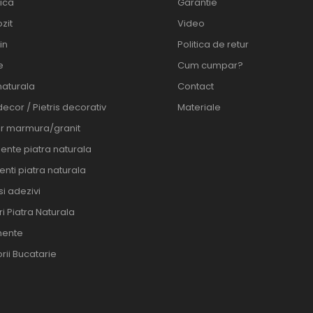
ica
Garantie
zit
Video
in
Politica de retur
e
Cum cumpar?
naturala
Contact
decor / Pietris decorativ
Materiale
er marmura/granit
ente piatra naturala
nti piatra naturala
 si adezivi
i Piatra Naturala
ente
rii Bucatarie