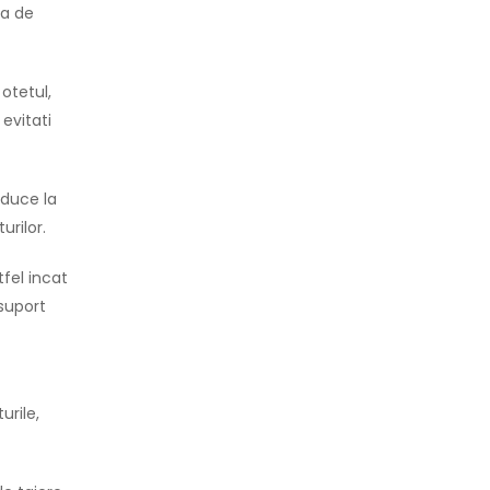
ea de
otetul,
evitati
 duce la
urilor.
fel incat
 suport
urile,