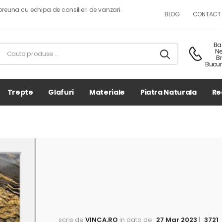
reuna cu echipa de consilieri de vanzari.
BLOG
CONTACT
Ba
N
B
Bucur
Trepte
Glafuri
Materiale
Piatra Naturala
Re
scris de
VINCA.RO
in data de
27 Mar 2023
|
3721