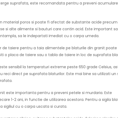
 sterge suprafata, este recomandata pentru a preveni acumular
n material poros si poate fi afectat de substante acide precum 
e si alte alimente si bauturi care contin acid. Este important sa 
se intampla, sa le indepartati imediat cu o carpa umeda.
or de taiere pentru a taia alimentele pe blaturile din granit poate
i o placa de taiere sau o tabla de taiere in loc de suprafata blat
este sensibil la temperaturi extreme peste 650 grade Celsius, ast
au reci direct pe suprafata blaturilor. Este mai bine sa utilizati un
rafata.
granit este importanta pentru a preveni petele si murdaria. Este
care 1-2 ani, in functie de utilizarea acestora. Pentru a sigila blat
a sigiliul cu o carpa uscata si curata.