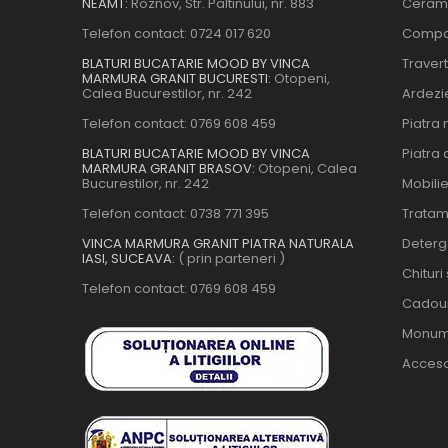
NEAMT:
Roznov, Str. Paltinului, nr. 883
Ceram
Telefon contact:
0724 017 620
Compo
BLATURI BUCATARIE MOOD BY VINCA
Travert
MARMURA GRANIT BUCURESTI:
Otopeni,
Calea Bucurestilor, nr. 242
Ardezi
Telefon contact:
0769 608 459
Piatra 
BLATURI BUCATARIE MOOD BY VINCA
Piatra 
MARMURA GRANIT BRASOV:
Otopeni, Calea
Bucurestilor, nr. 242
Mobili
Telefon contact:
0738 771 395
Tratam
VINCA MARMURA GRANIT PIATRA NATURALA
Deterge
IASI, SUCEAVA:
( prin parteneri )
Chituri
Telefon contact:
0769 608 459
Cadour
Monum
Acceso