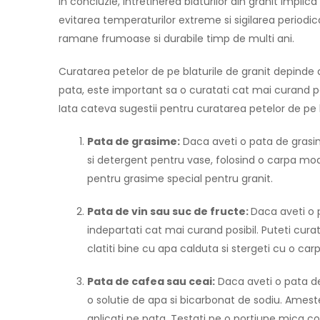
In concluzie, intretinerea blaturilor din granit implica
evitarea temperaturilor extreme si sigilarea periodi
ramane frumoase si durabile timp de multi ani.
Curatarea petelor de pe blaturile de granit depinde 
pata, este important sa o curatati cat mai curand po
Iata cateva sugestii pentru curatarea petelor de pe b
Pata de grasime:
Daca aveti o pata de grasim
si detergent pentru vase, folosind o carpa moal
pentru grasime special pentru granit.
Pata de vin sau suc de fructe:
Daca aveti o p
indepartati cat mai curand posibil. Puteti cura
clatiti bine cu apa calduta si stergeti cu o ca
Pata de cafea sau ceai:
Daca aveti o pata de 
o solutie de apa si bicarbonat de sodiu. Amest
aplicati pe pata. Testati pe o portiune mica con