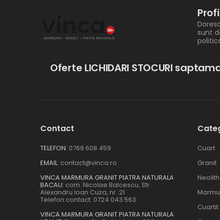
Prof
Doresc
sunt d
politi
Oferte LICHIDARI STOCURI saptama
Contact
Categ
TELEFON:
0769 608 459
Cuart
EMAIL:
contact@vinca.ro
Granit
VINCA MARMURA GRANIT PIATRA NATURALA
Neolith
BACAU:
com. Nicolae Balcescu, Str.
Alexandru Ioan Cuza, nr. 21
Marmu
Telefon contact:
0724 043 563
Cuartit
VINCA MARMURA GRANIT PIATRA NATURALA