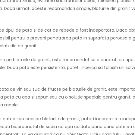
 curatarea zilnica, evitarea substantelor acide, folosirea placilor 
ca. Daca urmati aceste recomandari simple, blaturile din granit v
de tipul de pata si de cat de repede a fost indepartata. Daca ob
sibil pentru a preveni penetrarea pata in suprafata poroasa a gr
laturile de granit:
e pe blaturile de granit, este recomandat sa o curatati cu apa
e. Daca pata este persistenta, puteti incerca sa folositi un solv
ata de vin sau suc de fructe pe blaturile de granit, este import
ta pata cu apa si sapun sau cu o solutie speciala pentru granit, 
rpa moale.
cafea sau ceai pe blaturile de granit, puteti incerca sa o indep
ecati bicarbonatul de sodiu cu apa calduta pana cand obtineti o
centrati, sa va asigurati ca nu afecteaza luciul granitului. Lasat