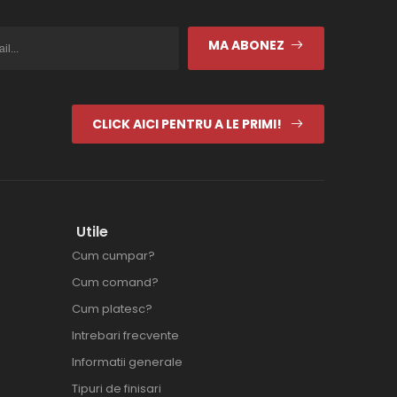
MA ABONEZ
CLICK AICI PENTRU A LE PRIMI!
Utile
Cum cumpar?
Cum comand?
Cum platesc?
Intrebari frecvente
Informatii generale
Tipuri de finisari