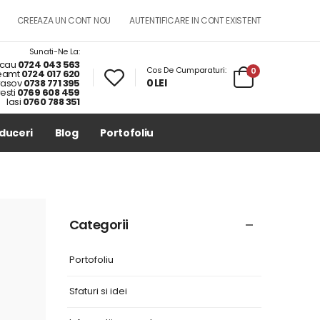
CREEAZA UN CONT NOU
AUTENTIFICARE IN CONT EXISTENT
Sunati-Ne La:
cau
0724 043 563
Cos De Cumparaturi:
0
eamt
0724 017 620
0 LEI
rasov
0738 771 395
esti
0769 608 459
Iasi
0760 788 351
duceri
Blog
Portofoliu
Categorii
Portofoliu
Sfaturi si idei