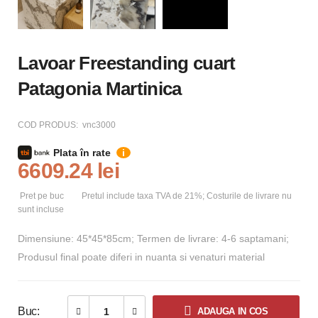
Lavoar Freestanding cuart
Patagonia Martinica
COD PRODUS:
vnc3000
Plata în rate
i
6609.24 lei
Pret pe buc
Pretul include taxa TVA de 21%; Costurile de livrare nu
sunt incluse
Dimensiune: 45*45*85cm; Termen de livrare: 4-6 saptamani;
Produsul final poate diferi in nuanta si venaturi material
Buc:
ADAUGA IN COS