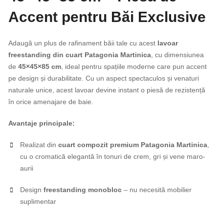
Accent pentru Băi Exclusive
Adaugă un plus de rafinament băii tale cu acest
lavoar
freestanding din cuart Patagonia Martinica
, cu dimensiunea
de
45×45×85 cm
, ideal pentru spațiile moderne care pun accent
pe design și durabilitate. Cu un aspect spectaculos și venaturi
naturale unice, acest lavoar devine instant o piesă de rezistență
în orice amenajare de baie.
Avantaje principale:
Realizat din
cuart compozit premium Patagonia Martinica
,
cu o cromatică elegantă în tonuri de crem, gri și vene maro-
aurii
Design
freestanding monobloc
– nu necesită mobilier
suplimentar