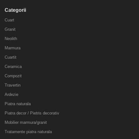
Categorii
Cuart
Granit
Neolith
Marmura
Cuartit
Ceramica
Compozit
Travertin
Ardezie
Piatra naturala
Piatra decor / Pietris decorativ
Mobilier marmura/granit
Tratamente piatra naturala