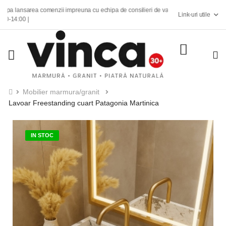
lansarea comenzii impreuna cu echipa de consilieri de vanzari.
Link-uri utile
00 |
Mobilier marmura/granit
Lavoar Freestanding cuart Patagonia Martinica
IN STOC