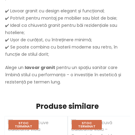
✔️ Lavoar granit cu design elegant și funcțional;
✔️ Potrivit pentru montaj pe mobilier sau blat de baie;
✔️ Ideal ca chiuvetă granit pentru băi rezidențiale sau
hoteliere;
✔️ Ușor de curățat, cu întreținere minimă;
✔️ Se poate combina cu baterii moderne sau retro, în
funcție de stilul dorit;
Alege un
lavoar granit
pentru un spațiu sanitar care
îmbină stilul cu performanța – o investiție în estetică și
rezistență pe termen lung.
Produse similare
STOC
STOC
TERMINAT
TERMINAT