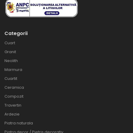
Categorii
Cuart
Granit
Neolith
Marmura
Cuartit
Ceramica
Compozit
Travertin
Ardezie
Piatra naturala
Piatra decor / Pietris decorativ