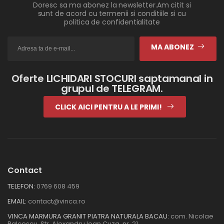
Doresc sa ma abonez la newsletter.Am citit si
sunt de acord cu termenii si conditiile si cu
politica de confidentialitate
MA ABONEZ
Oferte LICHIDARI STOCURI saptamanal in
grupul de TELEGRAM.
CLICK AICI PENTRU A LE PRIMI!
Contact
TELEFON:
0769 608 459
EMAIL:
contact@vinca.ro
VINCA MARMURA GRANIT PIATRA NATURALA BACAU:
com. Nicolae
Balcescu, Str. Alexandru Ioan Cuza, nr. 21