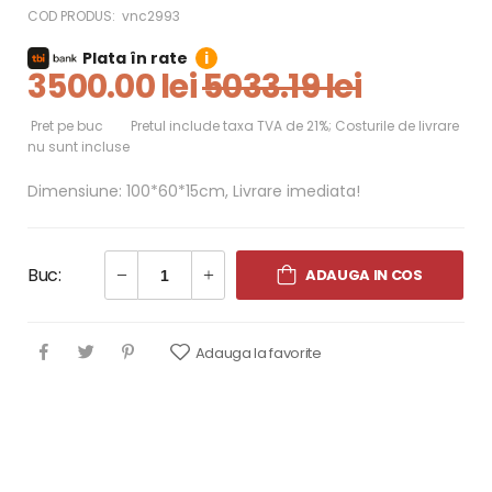
COD PRODUS:
vnc2993
Plata în rate
i
3500.00 lei
5033.19 lei
Pret pe buc
Pretul include taxa TVA de 21%; Costurile de livrare
nu sunt incluse
Dimensiune: 100*60*15cm, Livrare imediata!
Buc:
ADAUGA IN COS
Adauga la favorite