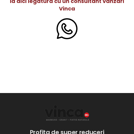
Ia aici legatura cu un consultant vanzari
Vinca
Profita de super reduceri