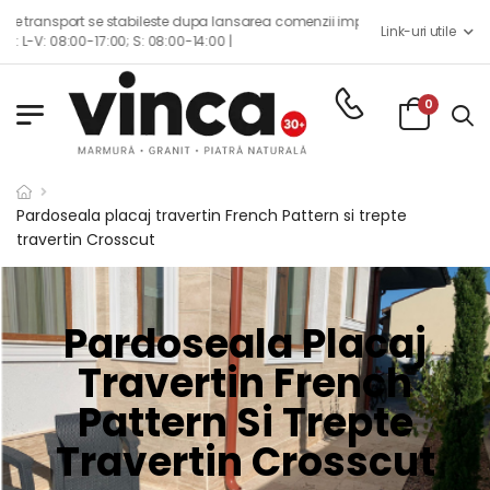
ileste dupa lansarea comenzii impreuna cu echipa de consilieri de vanzari.
Link-uri utile
 08:00-14:00 |
0
Pardoseala placaj travertin French Pattern si trepte
travertin Crosscut
Pardoseala Placaj
Travertin French
Pattern Si Trepte
Travertin Crosscut