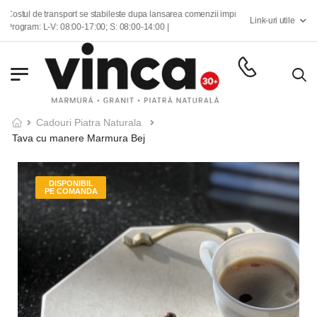
l de transport se stabileste dupa lansarea comenzii impreuna cu echipa de consilieri 
Link-uri utile
am: L-V: 08:00-17:00; S: 08:00-14:00 |
Cadouri Piatra Naturala
Tava cu manere Marmura Bej
DISPONIBIL
PE COMANDA