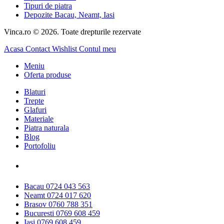
Tipuri de piatra
Depozite Bacau, Neamt, Iasi
Vinca.ro © 2026. Toate drepturile rezervate
Acasa
Contact
Wishlist
Contul meu
Meniu
Oferta produse
Blaturi
Trepte
Glafuri
Materiale
Piatra naturala
Blog
Portofoliu
Sunati-ne la:
Bacau 0724 043 563
Neamt 0724 017 620
Brasov 0760 788 351
Bucuresti 0769 608 459
Iasi 0769 608 459