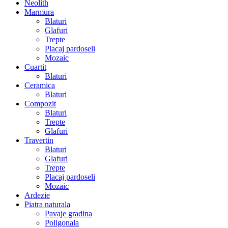
Neolith
Marmura
Blaturi
Glafuri
Trepte
Placaj pardoseli
Mozaic
Cuartit
Blaturi
Ceramica
Blaturi
Compozit
Blaturi
Trepte
Glafuri
Travertin
Blaturi
Glafuri
Trepte
Placaj pardoseli
Mozaic
Ardezie
Piatra naturala
Pavaje gradina
Poligonala