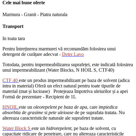
Cele mai bune oferte
Marmura - Granit - Piatra naturala
Transport
In toata tara
Pentru întreținerea marmurei vă recomandăm folosirea unui
detergent de curățare adecvat -
Deter Lavo
Totodata, pentru impermeabilizarea suprafeței, este indicată folosirea
unui impermeabilizant (Water Blocks, N HOIL S, CTF40)
CTF 40
este un produs impermeabilizant pe baza de solvent (adica
intra in material) Oferă un efect natural pentru toate tipurile de
material (mat și lucioase) Protejeaza împotriva uleiurilor și a apei
Formă de prezentare - Recipient de 1L
HNOIL
este un
oleorepelent
pe baza de apa
, care
impiedica
absorbtia de grasime
si
pete uleioase
de pe suprafata tratata. Nu
altereaza caracteristicile naturale ale suprafetei tratate.
Water Block S
este un
hidrorepelent
, pe baza de solvent, cu
capacitate ridicare de penetrare, care nu altereaza caracteristicile