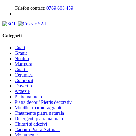
Telefon contact:
0769 608 459
Categorii
Cuart
Granit
Neolith
Marmura
Cuartit
Ceramica
Compozit
Travertin
Ardezie
Piatra naturala
Piatra decor / Pietris decorativ
Mobilier marmura/granit
Tratamente piatra naturala
Detergenti piatra naturala
Chituri si adezivi
Cadouri Piatra Naturala
Monumente