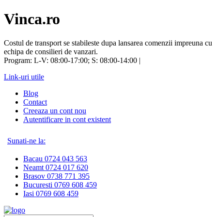
Vinca.ro
Costul de transport se stabileste dupa lansarea comenzii impreuna cu
echipa de consilieri de vanzari.
Program: L-V: 08:00-17:00; S: 08:00-14:00 |
Link-uri utile
Blog
Contact
Creeaza un cont nou
Autentificare in cont existent
Sunati-ne la:
Bacau 0724 043 563
Neamt 0724 017 620
Brasov 0738 771 395
Bucuresti 0769 608 459
Iasi 0769 608 459