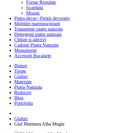
Forme Regulate
Scapitata
Mozaic
Piatra decor / Pietris decorativ
Mobilier marmura/granit
Tratamente piatra naturala
Detergenti piatra naturala
Chituri si adezivi
Cadouri Piatra Naturala
Monumente
Accesorii Bucatarie
Blaturi
Trepte
Glafuri
Materiale
Piatra Naturala
Reduceri
Blog
Portofoliu
Glafuri
Glaf Marmura Alba Mugla