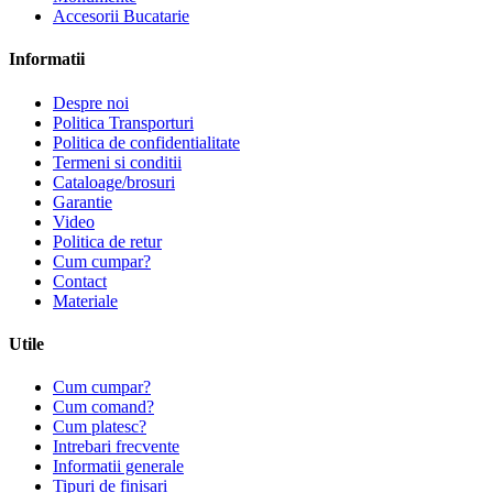
Accesorii Bucatarie
Informatii
Despre noi
Politica Transporturi
Politica de confidentialitate
Termeni si conditii
Cataloage/brosuri
Garantie
Video
Politica de retur
Cum cumpar?
Contact
Materiale
Utile
Cum cumpar?
Cum comand?
Cum platesc?
Intrebari frecvente
Informatii generale
Tipuri de finisari