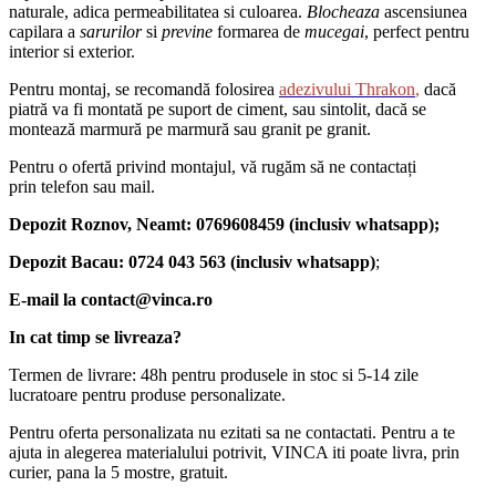
naturale, adica permeabilitatea si culoarea.
Blocheaza
ascensiunea
capilara a
sarurilor
si
previne
formarea de
mucegai
, perfect pentru
interior si exterior.
Pentru montaj, se recomandă folosirea
adezivului Thrakon
,
dacă
piatră va fi montată pe suport de ciment, sau sintolit, dacă se
montează marmură pe marmură sau granit pe granit.
Pentru o ofertă privind montajul, vă rugăm să ne contactați
prin telefon sau mail.
Depozit Roznov, Neamt: 0769608459 (inclusiv whatsapp);
Depozit Bacau: 0724 043 563 (inclusiv whatsapp)
;
E-mail la contact@vinca.ro
In cat timp se livreaza?
Termen de livrare: 48h pentru produsele in stoc si 5-14 zile
lucratoare pentru produse personalizate.
Pentru oferta personalizata nu ezitati sa ne contactati. Pentru a te
ajuta in alegerea materialului potrivit, VINCA iti poate livra, prin
curier, pana la 5 mostre, gratuit.