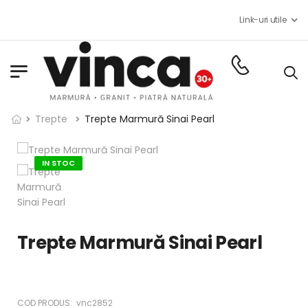
Costul
Link-uri utile
Program
Trepte
Trepte Marmură Sinai Pearl
IN STOC
Trepte Marmură Sinai Pearl
COD PRODUS:
vnc2852