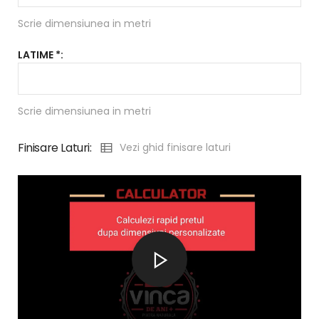
Scrie dimensiunea in metri
LATIME *:
Scrie dimensiunea in metri
Finisare Laturi:
Vezi ghid finisare laturi