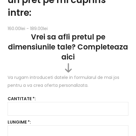
un pret pe ml cuprins
intre:
160.00lei - 189.00lei
Vrei sa afli pretul
pe
dimensiunile tale? Completeaza
aici
Va rugam introduceti datele in formularul de mai jos
pentru a va crea oferta personalizata.
CANTITATE *:
LUNGIME *: