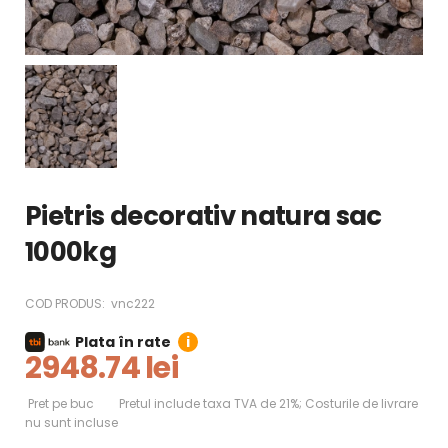
Pietris decorativ natura sac
1000kg
COD PRODUS:
vnc222
Plata în rate
i
2948.74 lei
Pret pe buc
Pretul include taxa TVA de 21%; Costurile de livrare
nu sunt incluse