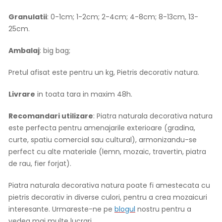
Granulatii
: 0-1cm; 1-2cm; 2-4cm; 4-8cm; 8-13cm, 13-
25cm.
Ambalaj
: big bag;
Pretul afisat este pentru un kg, Pietris decorativ natura.
Livrare
in toata tara in maxim 48h.
Recomandari utilizare
: Piatra naturala decorativa natura
este perfecta pentru amenajarile exterioare (gradina,
curte, spatiu comercial sau cultural), armonizandu-se
perfect cu alte materiale (lemn, mozaic, travertin, piatra
de rau, fier forjat).
Piatra naturala decorativa natura poate fi amestecata cu
pietris decorativ in diverse culori, pentru a crea mozaicuri
interesante. Urmareste-ne pe
blogul
nostru pentru a
vedea mai multe lucrari.