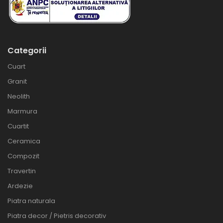
Categorii
Cuart
Granit
Neolith
Marmura
Cuartit
Ceramica
Compozit
Travertin
Ardezie
Piatra naturala
Piatra decor / Pietris decorativ