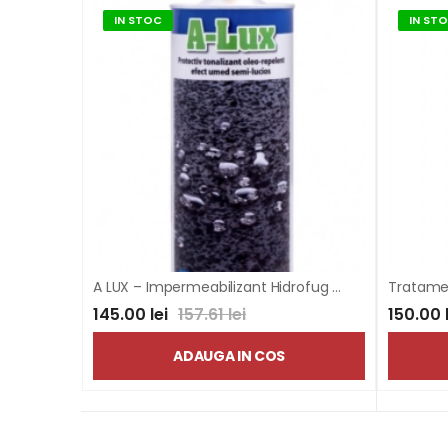
IN STOC
IN ST
A LUX – Impermeabilizant Hidrofug cu Efect Umed Lucios pentru Granit, Marmură, Travertin și Piatră Naturală
145.00 lei
157.61 lei
150.00 
ADAUGA IN COS