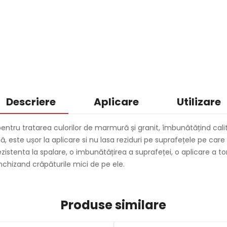
Descriere
Aplicare
Utilizare
pentru tratarea culorilor de marmură și granit, îmbunătățind cali
ă, este ușor la aplicare si nu lasa reziduri pe suprafețele pe car
istenta la spalare, o imbunătățirea a suprafeței, o aplicare a t
închizand crăpăturile mici de pe ele.
Produse similare