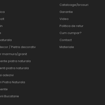
Cataloage/brosuri
ica
Garantie
zit
Video
in
Politica de retur
e
Cum cumpar?
naturala
Contact
decor / Pietris decorativ
Materiale
er marmura/granit
ente piatra naturala
nti piatra naturala
 si adezivi
i Piatra Naturala
ente
rii Bucatarie