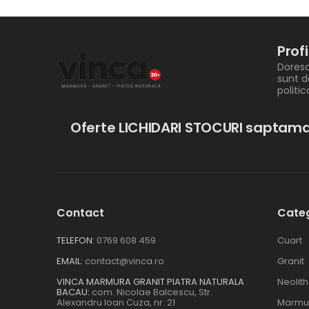
Prof
Doresc
sunt d
politi
Oferte LICHIDARI STOCURI saptama
Contact
Categ
TELEFON:
0769 608 459
Cuart
EMAIL:
contact@vinca.ro
Granit
VINCA MARMURA GRANIT PIATRA NATURALA
Neolith
BACAU:
com. Nicolae Balcescu, Str.
Alexandru Ioan Cuza, nr. 21
Marmu