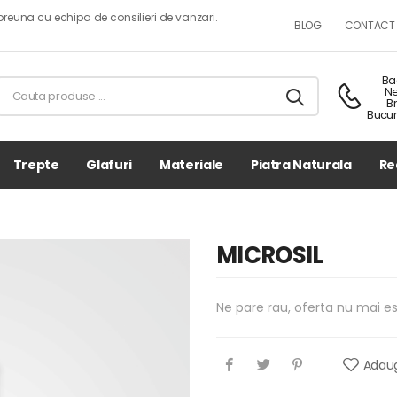
reuna cu echipa de consilieri de vanzari.
BLOG
CONTACT
Ba
N
B
Bucur
Trepte
Glafuri
Materiale
Piatra Naturala
Re
MICROSIL
Ne pare rau, oferta nu mai es
Adaug