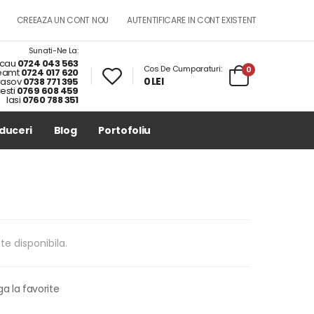
CREEAZA UN CONT NOU
AUTENTIFICARE IN CONT EXISTENT
Sunati-Ne La:
cau
0724 043 563
Cos De Cumparaturi:
0
eamt
0724 017 620
0 LEI
rasov
0738 771 395
esti
0769 608 459
Iasi
0760 788 351
duceri
Blog
Portofoliu
te disponibila.
a la favorite