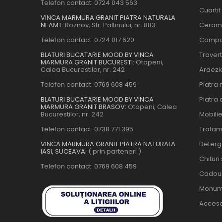
Telefon contact:
0724 043 563
Cuartit
VINCA MARMURA GRANIT PIATRA NATURALA
NEAMT:
Roznov, Str. Paltinului, nr. 883
Ceram
Telefon contact:
0724 017 620
Compo
BLATURI BUCATARIE MOOD BY VINCA
Travert
MARMURA GRANIT BUCURESTI:
Otopeni,
Calea Bucurestilor, nr. 242
Ardezi
Telefon contact:
0769 608 459
Piatra 
BLATURI BUCATARIE MOOD BY VINCA
Piatra 
MARMURA GRANIT BRASOV:
Otopeni, Calea
Bucurestilor, nr. 242
Mobili
Telefon contact:
0738 771 395
Tratam
VINCA MARMURA GRANIT PIATRA NATURALA
Deterge
IASI, SUCEAVA:
( prin parteneri )
Chituri
Telefon contact:
0769 608 459
Cadour
Monum
Acceso