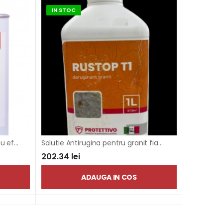
IN STOC
IN STOC
Tratament impermeabilizant cu efect umed Brill 01
Solutie Antirugina pentru granit fiamat
SINTOLIT
202.34 lei
99.65 lei
ADAUGA IN COS