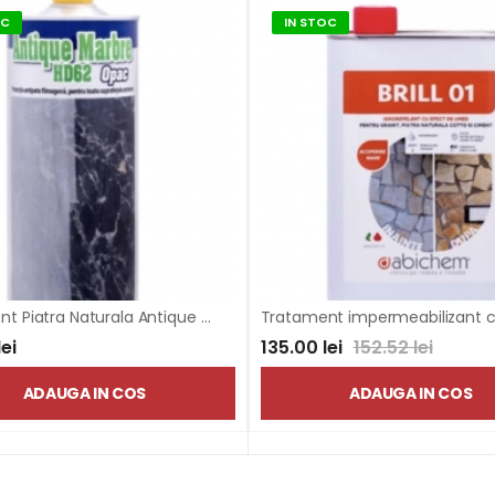
OC
IN STOC
Tratament Piatra Naturala Antique Marbre
lei
135.00 lei
152.52 lei
ADAUGA IN COS
ADAUGA IN COS