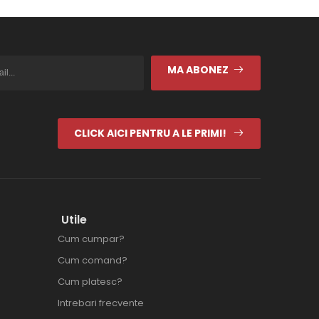
MA ABONEZ
CLICK AICI PENTRU A LE PRIMI!
Utile
Cum cumpar?
Cum comand?
Cum platesc?
Intrebari frecvente