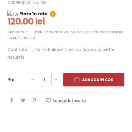
COD PRODUS:
vnc496
Plata în rate
i
120.00 lei
Pret pe buc
Pretul include taxa TVA de 21%; Costurile de livrare
nu sunt incluse
Cantitate: 1L; IS01 Hidrolepent pentru protecția pietrei
naturale
Buc:
ADAUGA IN COS
Adauga la favorite