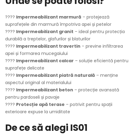
Unde se poate folosi?
????
Impermeabilizant marmură
– protejează
suprafețele din marmură împotriva apei și petelor
????
Impermeabilizant granit
– ideal pentru protecția
durabilă a treptelor, glafurilor și blaturilor
????
Impermeabilizant travertin
– previne infiltrarea
apei și formarea mucegaiului
????
Impermeabilizant calcar
– soluție eficientă pentru
suprafețe delicate
????
Impermeabilizant piatră naturală
– menține
aspectul original al materialului
????
Impermeabilizant beton
– protecție avansată
pentru pardoseli și pavaje
????
Protecție apă terase
– potrivit pentru spații
exterioare expuse la umiditate
De ce să alegi IS01