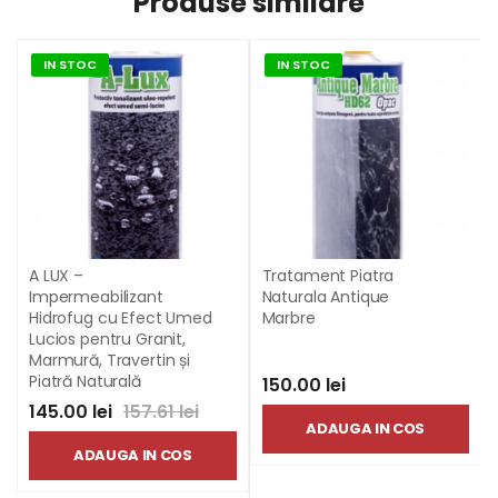
Produse similare
IN STOC
IN STOC
A LUX –
Tratament Piatra
Impermeabilizant
Naturala Antique
Hidrofug cu Efect Umed
Marbre
Lucios pentru Granit,
Marmură, Travertin și
Piatră Naturală
150.00 lei
145.00 lei
157.61 lei
ADAUGA IN COS
ADAUGA IN COS