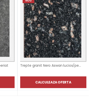
NOU
-145%
eriat
Trepte granit Nero Aswan lucios/periat
Trepte Gr
147.44 le
CALCULEAZA OFERTA