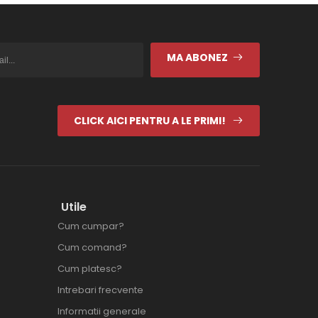
MA ABONEZ
CLICK AICI PENTRU A LE PRIMI!
Utile
Cum cumpar?
Cum comand?
Cum platesc?
Intrebari frecvente
Informatii generale