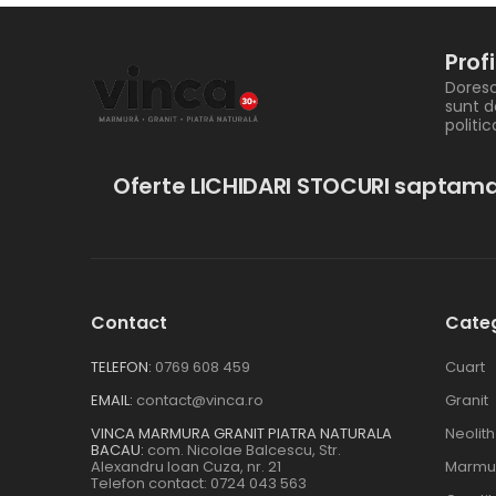
Prof
Doresc
sunt d
politi
Oferte LICHIDARI STOCURI saptama
Contact
Categ
TELEFON:
0769 608 459
Cuart
EMAIL:
contact@vinca.ro
Granit
VINCA MARMURA GRANIT PIATRA NATURALA
Neolith
BACAU:
com. Nicolae Balcescu, Str.
Alexandru Ioan Cuza, nr. 21
Marmu
Telefon contact:
0724 043 563