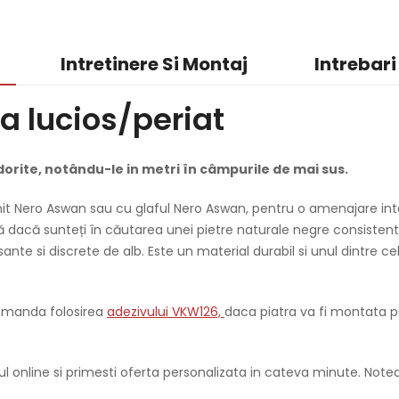
Intretinere Si Montaj
Intrebari
a lucios/periat
dorite, notându-le in metri în câmpurile de mai sus.
it Nero Aswan sau cu glaful Nero Aswan, pentru o amenajare inte
ă dacă sunteți în căutarea unei pietre naturale negre consistent
nte si discrete de alb. Este un material durabil si unul dintre c
comanda folosirea
adezivului VKW126,
daca piatra va fi montata p
ul online si primesti oferta personalizata in cateva minute. Not