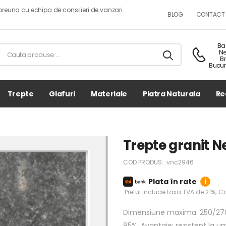
reuna cu echipa de consilieri de vanzari.
BLOG
CONTACT
Ba
N
B
Bucur
Trepte
Glafuri
Materiale
Piatra Naturala
Re
Trepte granit N
COD PRODUS:
vnc2946
Plata în rate
i
Pretul include taxa TVA de 21%; Co
Dimensiune maxima: 250/270
85%. Avantaje: rezistent la um