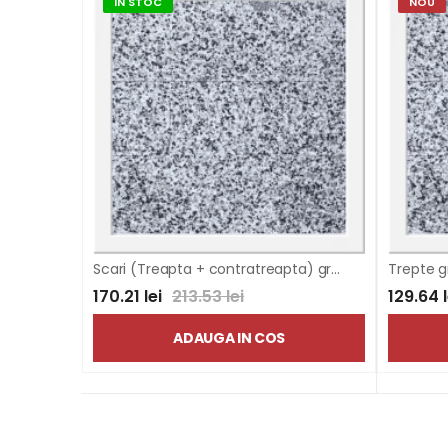
IN STOC
NOU
Scari (Treapta + contratreapta) granit Bella White
170.21 lei
213.53 lei
129.64 l
ADAUGA IN COS