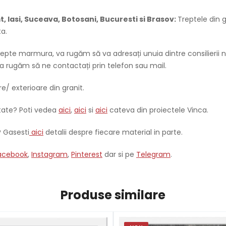
, Iasi, Suceava, Botosani, Bucuresti si Brasov:
Treptele din 
ta.
epte marmura, va rugăm să va adresați unuia dintre consilierii noș
a rugăm să ne contactați prin telefon sau mail.
e/ exterioare din granit.
ntate? Poti vedea
aici
,
aici
si
aici
cateva din proiectele Vinca.
? Gasesti
aici
detalii despre fiecare material in parte.
acebook
,
Instagram
,
Pinterest
dar si pe
Telegram
.
Produse similare