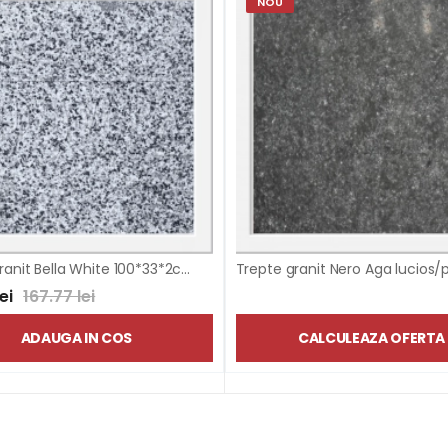
NOU
Trepte granit Bella White 100*33*2cm
Trepte granit Nero Aga lucios/p
ei
167.77 lei
ADAUGA IN COS
CALCULEAZA OFERTA