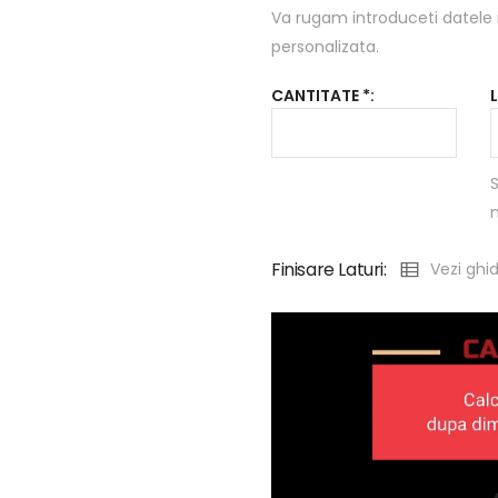
Va rugam introduceti datele 
personalizata.
CANTITATE *:
S
Finisare Laturi:
Vezi ghid