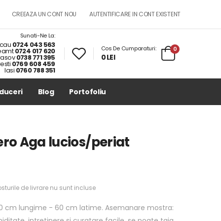
CREEAZA UN CONT NOU
AUTENTIFICARE IN CONT EXISTENT
Sunati-Ne La:
cau
0724 043 563
Cos De Cumparaturi:
0
eamt
0724 017 620
0 LEI
rasov
0738 771 395
esti
0769 608 459
Iasi
0760 788 351
duceri
Blog
Portofoliu
ero Aga lucios/periat
sturile de livrare nu sunt incluse
 cm lungime - 60 cm latime. Asemanare mostra:
iditate, intretinere si curatare facile, se poate taia