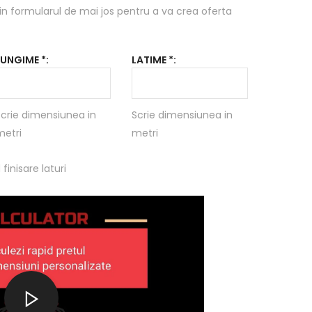
in formularul de mai jos pentru a va crea oferta
LUNGIME *:
LATIME *:
crie dimensiunea in
Scrie dimensiunea in
metri
metri
 finisare laturi