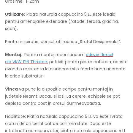
Grosime: 1-2cm
Utilizare:
Piatra naturala cappuccino 5 LL este ideala
pentru amenajarile exterioare (fatade, terasa, gradina,
scari).
Pentru inspiratie, consultati rubrica „Sfatul Designerului”.
Montaj:
Pentru montaj recomandam
adeziv flexibil
alb VKW 126 Thrakon
, potrivit pentru piatra naturala, acesta
avand o rezistenta la alunecare si o foarte buna aderenta
la orice substraturi.
Vinca
va pune la dispozitie echipe pentru montaj in
judetele Neamt, Bacau si Iasi. La cerere, echipele se pot
deplasa contra cost in orasul dumneavoastra.
Fiabilitate: Piatra naturala cappuccino 5 LL va este livrata
alaturi de un certificat de conformitate. Daca este
intretinuta corespunzator, piatra naturala cappuccino 5 LL