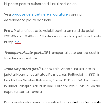
isi poate pastra culoarea si luciul zeci de ani.
Vezi
produse de intretinere si curatare
care nu
deterioreaza piatra naturala.
Pret:
Pretul afisat este valabil pentru un rand de palet
120*80cm = 0.96mp. Afla de ce nu vindem piatra naturala
la mp
aici.
Transportul este gratuit?
Transportul este contra cost in
functie de greutate.
Unde va putem gasi?
Depozitele Vinca sunt situate in :
judetul Neamt, localitatea Roznov, str. Paltinului, nr.883; in
localitatea Nicolae Balcescu, Bacau DN2, nr. 1248, intrarea
in Bacau dinspre Adjud; in Iasi -Letcani, km 10, vis-a-vis de
Reprezentanta Toyota.
Daca aveti nelamuriri, accesati rubrica
Intrebari Frecvente