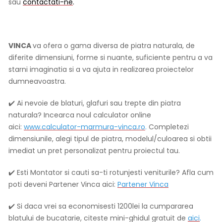
sau
contactati-ne
.
VINCA
va ofera o gama diversa de piatra naturala, de
diferite dimensiuni, forme si nuante, suficiente pentru a va
starni imaginatia si a va ajuta in realizarea proiectelor
dumneavoastra.
✔️ Ai nevoie de blaturi, glafuri sau trepte din piatra
naturala? Incearca noul calculator online
aici:
www.calculator-marmura-vinca.ro
.
Completezi
dimensiunile, alegi tipul de piatra, modelul/culoarea si obtii
imediat un pret personalizat pentru proiectul tau.
✔️ Esti Montator si cauti sa-ti rotunjesti veniturile? Afla cum
poti deveni Partener Vinca aici:
Partener Vinca
✔️ Si daca vrei sa economisesti 1200lei la cumpararea
blatului de bucatarie, citeste mini-ghidul gratuit de
aici
.