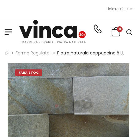
Costul d
Link-uri utile
Program:
0
Forme Regulate
Piatra naturala cappuccino 5 LL
FARA STOC