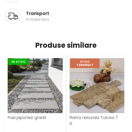
Transport
In toata tara
Produse similare
IN STOC
STOC
TERMINAT
Pasi japonezi granit
Piatra naturala Tulcea 7
LL