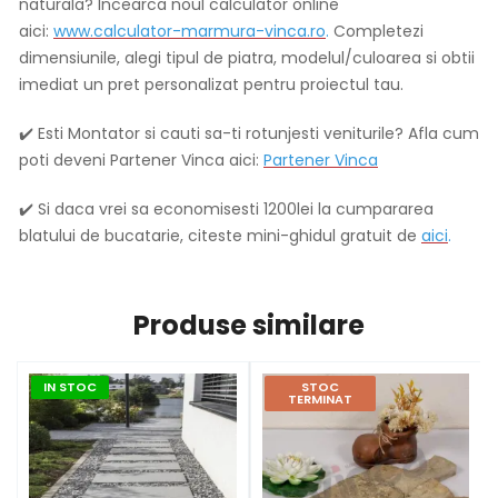
naturala? Incearca noul calculator online
aici:
www.calculator-marmura-vinca.ro
.
Completezi
dimensiunile, alegi tipul de piatra, modelul/culoarea si obtii
imediat un pret personalizat pentru proiectul tau.
✔️ Esti Montator si cauti sa-ti rotunjesti veniturile? Afla cum
poti deveni Partener Vinca aici:
Partener Vinca
✔️ Si daca vrei sa economisesti 1200lei la cumpararea
blatului de bucatarie, citeste mini-ghidul gratuit de
aici
.
Produse similare
IN STOC
STOC
TERMINAT