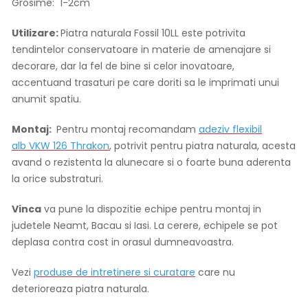
Grosime: 1-2cm
Utilizare:
Piatra naturala Fossil 10LL este potrivita
tendintelor conservatoare in materie de amenajare si
decorare, dar la fel de bine si celor inovatoare,
accentuand trasaturi pe care doriti sa le imprimati unui
anumit spatiu.
Montaj:
Pentru montaj recomandam
adeziv flexibil
alb VKW 126 Thrakon
, potrivit pentru piatra naturala, acesta
avand o rezistenta la alunecare si o foarte buna aderenta
la orice substraturi.
Vinca
va pune la dispozitie echipe pentru montaj in
judetele Neamt, Bacau si Iasi. La cerere, echipele se pot
deplasa contra cost in orasul dumneavoastra.
Vezi
produse de intretinere si curatare
care nu
deterioreaza piatra naturala.