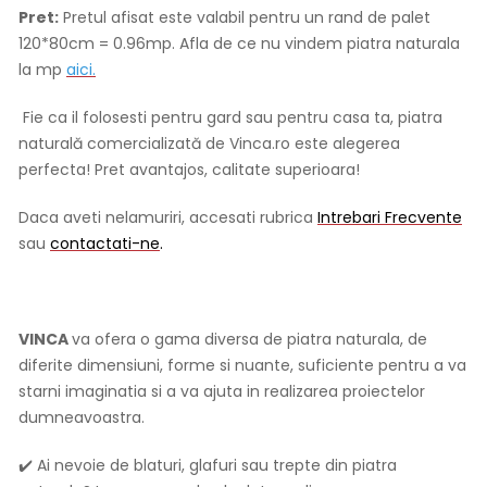
Pret:
Pretul afisat este valabil pentru un rand de palet
120*80cm = 0.96mp. Afla de ce nu vindem piatra naturala
la mp
aici.
Fie ca il folosesti pentru gard sau pentru casa ta, piatra
naturală comercializată de Vinca.ro este alegerea
perfecta! Pret avantajos, calitate superioara!
Daca aveti nelamuriri, accesati rubrica
Intrebari Frecvente
sau
contactati-ne
.
VINCA
va ofera o gama diversa de piatra naturala, de
diferite dimensiuni, forme si nuante, suficiente pentru a va
starni imaginatia si a va ajuta in realizarea proiectelor
dumneavoastra.
✔️ Ai nevoie de blaturi, glafuri sau trepte din piatra