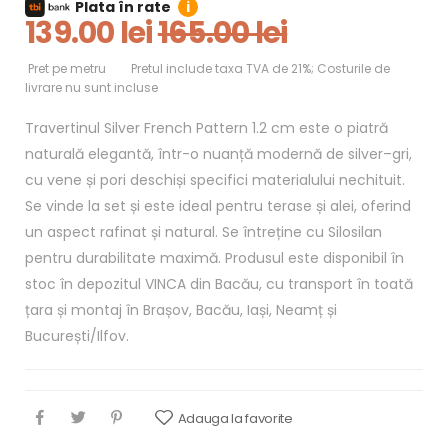
Plata în rate
i
139.00 lei
165.00 lei
Pret pe metru
Pretul include taxa TVA de 21%; Costurile de
livrare nu sunt incluse
Travertinul Silver French Pattern 1.2 cm este o piatră
naturală elegantă, într-o nuanță modernă de silver–gri,
cu vene și pori deschiși specifici materialului nechituit.
Se vinde la set și este ideal pentru terase și alei, oferind
un aspect rafinat și natural. Se întreține cu Silosilan
pentru durabilitate maximă. Produsul este disponibil în
stoc în depozitul VINCA din Bacău, cu transport în toată
țara și montaj în Brașov, Bacău, Iași, Neamț și
București/Ilfov.
Adauga la favorite