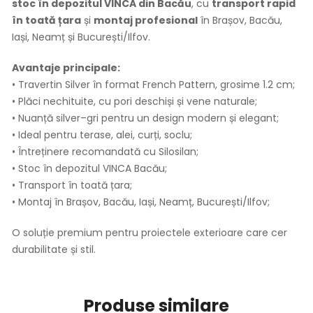
stoc în depozitul VINCA din Bacău
, cu
transport rapid
în toată țara
și
montaj profesional
în Brașov, Bacău,
Iași, Neamț și București/Ilfov.
Avantaje principale:
• Travertin Silver în format French Pattern, grosime 1.2 cm;
• Plăci nechituite, cu pori deschiși și vene naturale;
• Nuanță silver–gri pentru un design modern și elegant;
• Ideal pentru terase, alei, curți, soclu;
• Întreținere recomandată cu Silosilan;
• Stoc în depozitul VINCA Bacău;
• Transport în toată țara;
• Montaj în Brașov, Bacău, Iași, Neamț, București/Ilfov;
O soluție premium pentru proiectele exterioare care cer
durabilitate și stil.
Produse similare