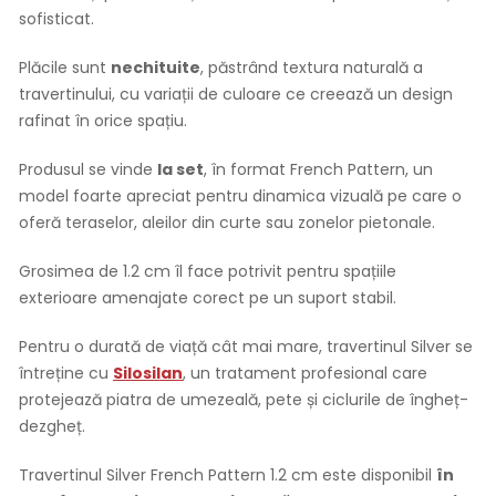
sofisticat.
Plăcile sunt
nechituite
, păstrând textura naturală a
travertinului, cu variații de culoare ce creează un design
rafinat în orice spațiu.
Produsul se vinde
la set
, în format French Pattern, un
model foarte apreciat pentru dinamica vizuală pe care o
oferă teraselor, aleilor din curte sau zonelor pietonale.
Grosimea de 1.2 cm îl face potrivit pentru spațiile
exterioare amenajate corect pe un suport stabil.
Pentru o durată de viață cât mai mare, travertinul Silver se
întreține cu
Silosilan
, un tratament profesional care
protejează piatra de umezeală, pete și ciclurile de îngheț-
dezgheț.
Travertinul Silver French Pattern 1.2 cm este disponibil
în