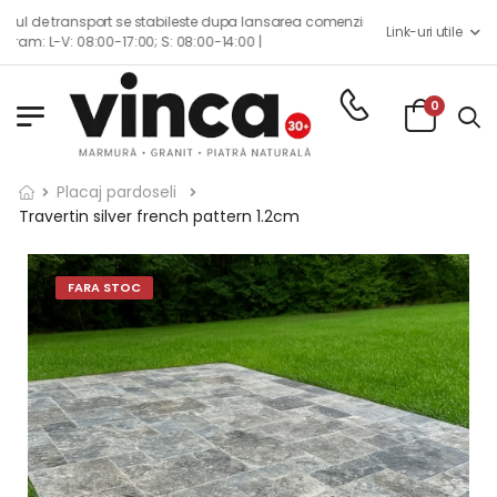
transport se stabileste dupa lansarea comenzii impreuna cu echipa de consi
Link-uri utile
V: 08:00-17:00; S: 08:00-14:00 |
0
Placaj pardoseli
Travertin silver french pattern 1.2cm
FARA STOC