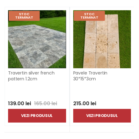
STOC
STOC
TERMINAT
TERMINAT
Travertin silver french
Pavele Travertin
pattern 1.2cm
30*15*3cm
139.00 lei
165.00 lei
215.00 lei
VEZI PRODUSUL
VEZI PRODUSUL