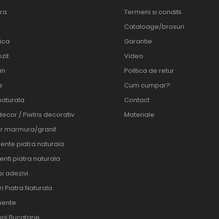
ra
Termeni si conditii
Cataloage/brosuri
ica
Garantie
zit
Video
in
Politica de retur
e
Cum cumpar?
naturala
Contact
decor / Pietris decorativ
Materiale
er marmura/granit
ente piatra naturala
nti piatra naturala
 si adezivi
i Piatra Naturala
ente
rii Bucatarie