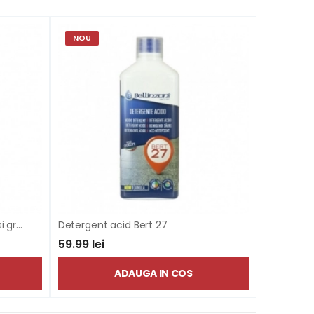
NOU
IN STOC
Detergent curatare marmura si granit Lem3
Detergent acid Bert 27
59.99 lei
111.85 lei
ADAUGA IN COS