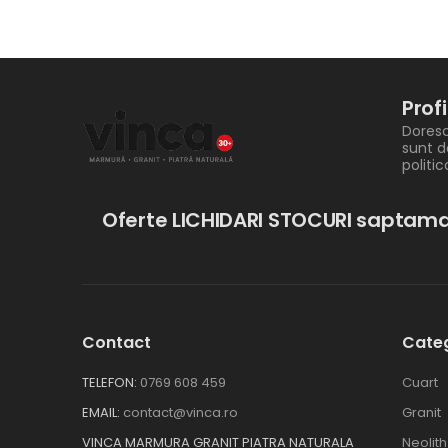
Prof
Doresc
sunt d
politi
Oferte LICHIDARI STOCURI saptama
Contact
Categ
TELEFON:
0769 608 459
Cuart
EMAIL:
contact@vinca.ro
Granit
VINCA MARMURA GRANIT PIATRA NATURALA
Neolith