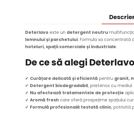
Descrie
Deterlavo
este un
detergent neutru
multifuncțio
lemnului și parchetului
. Formula sa concentrată 
hoteluri, spații comerciale și industriale
.
De ce să alegi Deterlav
✔
Curățare delicată și eficientă
pentru
granit, 
✔
Detergent biodegradabil
, prietenos cu mediul.
✔
Nu afectează tratamentele de protecție
apli
✔
Aromă fresh
care oferă prospețime spațiului cur
✔
Formulă profesională testată clinic
, potrivită