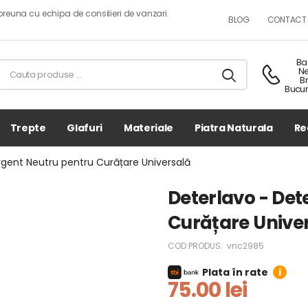
reuna cu echipa de consilieri de vanzari.
BLOG
CONTACT
Ba
N
B
Bucur
Trepte
Glafuri
Materiale
Piatra Naturala
Re
rgent Neutru pentru Curățare Universală
Deterlavo - Det
Curățare Unive
COD PRODUS:
vnc2985
Plata în rate
i
75.00 lei