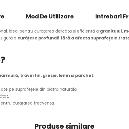
re
Mod De Utilizare
Intrebari F
nal, ideal pentru curățarea delicată și eficientă a
granitului, m
asigură o
curățare profundă fără a afecta suprafețele trat
o?
marmură, travertin, gresie, lemn și parchet
.
cate pe suprafețele din piatră naturală.
ățat.
 pentru curățarea frecventă.
Produse similare