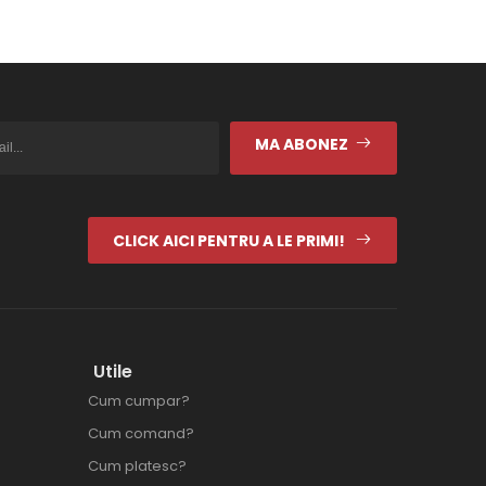
MA ABONEZ
CLICK AICI PENTRU A LE PRIMI!
Utile
Cum cumpar?
Cum comand?
Cum platesc?