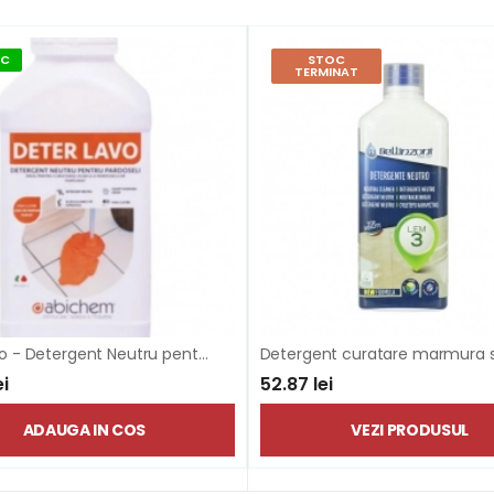
OC
STOC
TERMINAT
Deterlavo - Detergent Neutru pentru Curățare Universală
ei
52.87 lei
ADAUGA IN COS
VEZI PRODUSUL