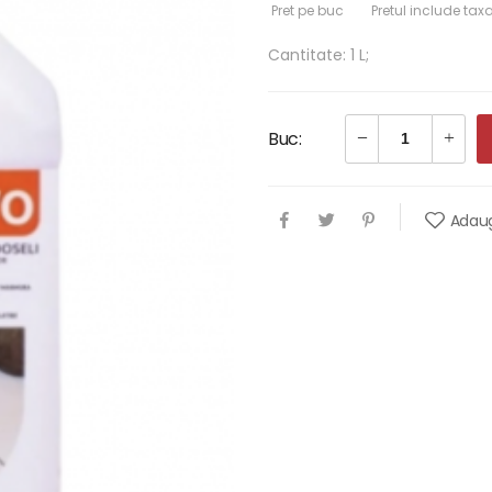
Pret pe buc
Pretul include tax
Cantitate: 1 L;
Buc:
Adaug