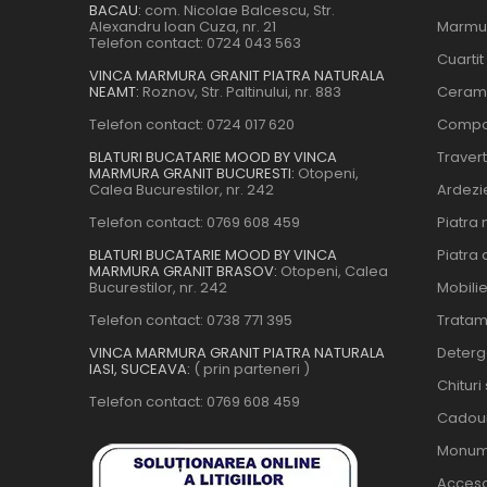
BACAU:
com. Nicolae Balcescu, Str.
Alexandru Ioan Cuza, nr. 21
Marmu
Telefon contact:
0724 043 563
Cuartit
VINCA MARMURA GRANIT PIATRA NATURALA
NEAMT:
Roznov, Str. Paltinului, nr. 883
Ceram
Telefon contact:
0724 017 620
Compo
BLATURI BUCATARIE MOOD BY VINCA
Travert
MARMURA GRANIT BUCURESTI:
Otopeni,
Calea Bucurestilor, nr. 242
Ardezi
Telefon contact:
0769 608 459
Piatra 
BLATURI BUCATARIE MOOD BY VINCA
Piatra 
MARMURA GRANIT BRASOV:
Otopeni, Calea
Bucurestilor, nr. 242
Mobili
Telefon contact:
0738 771 395
Tratam
VINCA MARMURA GRANIT PIATRA NATURALA
Deterge
IASI, SUCEAVA:
( prin parteneri )
Chituri
Telefon contact:
0769 608 459
Cadour
Monum
Acceso