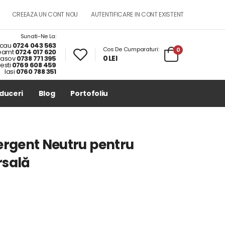
CREEAZA UN CONT NOU
AUTENTIFICARE IN CONT EXISTENT
Sunati-Ne La:
cau
0724 043 563
Cos De Cumparaturi:
0
eamt
0724 017 620
0 LEI
rasov
0738 771 395
esti
0769 608 459
Iasi
0760 788 351
duceri
Blog
Portofoliu
ergent Neutru pentru
rsală