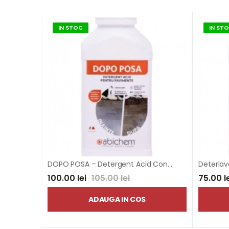
IN STOC
IN ST
DOPO POSA – Detergent Acid Concentrat pentru Curățarea Suprafețelor Rezistente la Acizi
100.00 lei
105.00 lei
75.00 l
ADAUGA IN COS