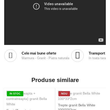
Cele mai bune oferte
Transport
Marmura - Granit - Piatra naturala
In toata tara
Produse similare
IN STOC
NOU
Trepte granit Bella White
100*33*2cm