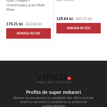
Scari (Treapta +
contratreapta) granit Bella
White
129.64 lei
167.77 lei
170.21 lei
213.53 lei
ADAUGA IN COS
ADAUGA IN COS
Profita de super reduceri
Doresc sa ma abonez la newsletter.Am citit si sunt de
acord cu termenii si conditiile si cu politica de
confidentialitate