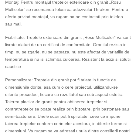
Montaj: Pentru montajul treptelor exterioare din granit „Rosu
Multicolor” se recomanda folosirea adezivului Thrakon. Pentru o
oferta privind montajul, va rugam sa ne contactati prin telefon
sau mail.
Fiabilitate: Treptele exterioare din granit „Rosu Multicolor” va sunt
livrate alaturi de un certificat de conformitate. Granitul rezista in
timp, nu se zgarie, nu se pateaza, nu este afectat de variatiile de
temperatura si nu isi schimba culoarea. Rezistent la acizi si solutii
caustice.
Personalizare: Treptele din granit pot fi taiate in functie de
dimensiunile dorite, asa cum o cere proiectul, utilizandu-se
diferite procedee, fiecare cu rezultatul sau sub aspect estetic.
Taierea placilor de granit pentru obtinerea treptelor si
contratreptelor se poate realiza prin bizotare, prin bastonare sau
semi-bastonare. Unele scari pot fi spiralate, ceea ce impune
taierea treptelor conform cerintelor acestora, in diferite forme si
dimensiuni. Va rugam sa va adresati unuia dintre consilierii nostri